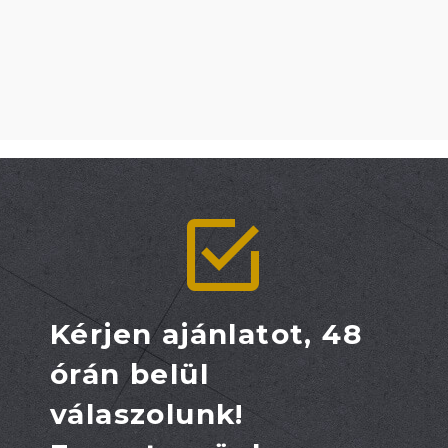


Kérjen ajánlatot, 48
órán belül
válaszolunk!